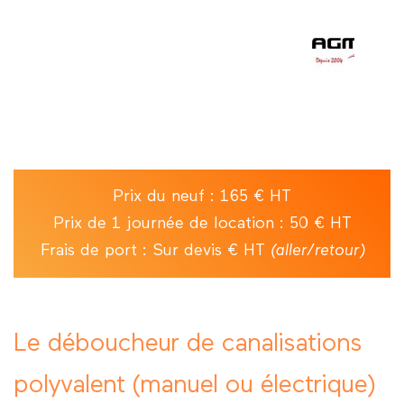
Prix du neuf : 165 € HT
Prix de 1 journée de location : 50 € HT
Frais de port : Sur devis € HT
(aller/retour)
Le déboucheur de canalisations
polyvalent (manuel ou électrique)