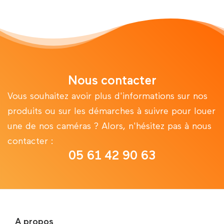
Nous contacter
Vous souhaitez avoir plus d'informations sur nos
produits ou sur les démarches à suivre pour louer
une de nos caméras ? Alors, n'hésitez pas à nous
contacter :
05 61 42 90 63
A propos