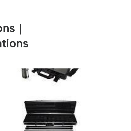
ons |
ations