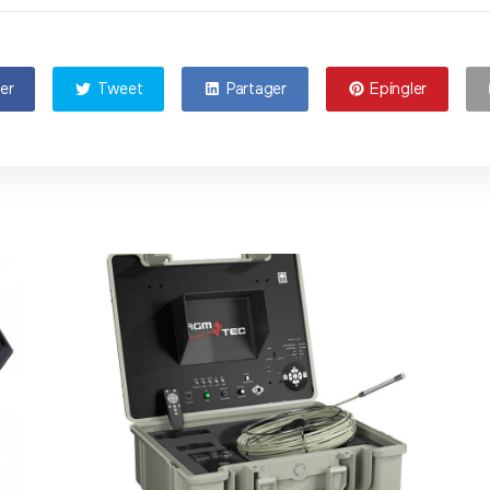
er
Tweet
Partager
Epingler