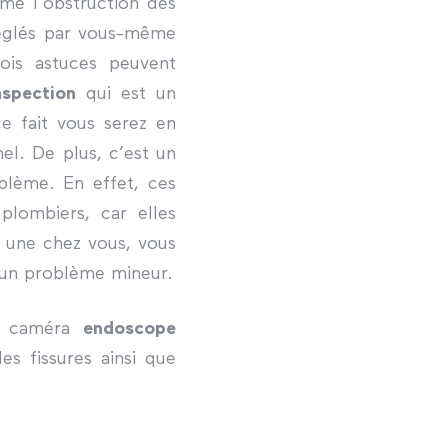
me l’obstruction des
 réglés par vous-même
rois astuces peuvent
spection
qui est un
e fait vous serez en
el. De plus, c’est un
blème. En effet, ces
lombiers, car elles
r une chez vous, vous
d’un problème mineur.
 de caméra
endoscope
s fissures ainsi que