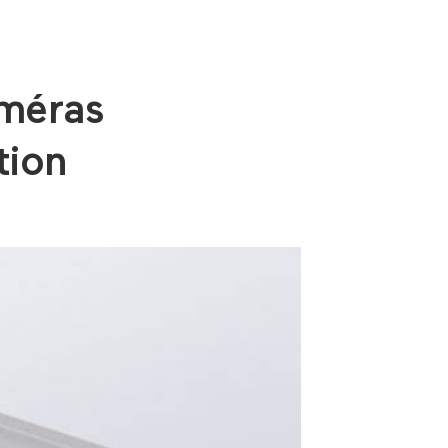
améras
tion