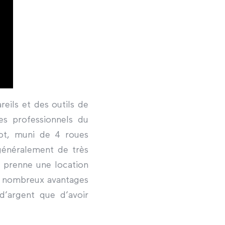
eils et des outils de
es professionnels du
iot, muni de 4 roues
généralement de très
u prenne une location
ès nombreux avantages
d’argent que d’avoir