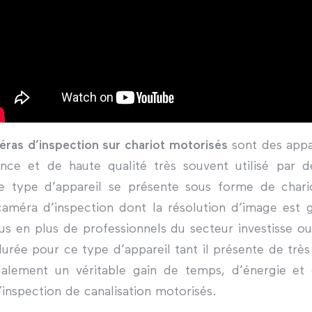
ras d’inspection sur chariot motorisés
sont des appar
nce et de haute qualité très souvent utilisé par d
ce type d’appareil se présente sous forme de char
caméra d’inspection dont la résolution d’image est 
us en plus de professionnels du secteur investisse o
urée pour ce type d’appareil tant il présente de tr
galement un véritable gain de temps, d’énergie et 
’inspection de canalisation motorisés.