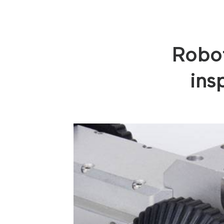
Robot
ins