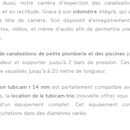
s. Aussi, notre caméra d’inspection des canalisat
é et en rectitude. Grace à son
odomètre
intégré, qui 
a tête de caméra. Son dispositif d’enregistremen
tos, vidéos, et même d’audio afin de permettre une 
.
e canalisations de petite plomberie et des piscines
p
eur et supporter jusqu’à 2 bars de pression. Ces
re visualisés jusqu’à à 20 mètre de longueur.
ion
tubicam
r 14 mm
est parfaitement compatible ave
s, la
location de la
tubicam
trio
(nouvelle offre) vous 
r d’un équipement complet. Cet équipement c
cultations dans des diamètres variés.