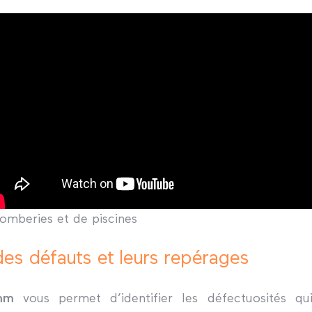
lomberies et de piscines
 des défauts et leurs repérages
mm
vous permet d’identifier les défectuosités 