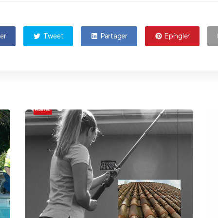
er
Tweet
Partager
Epingler