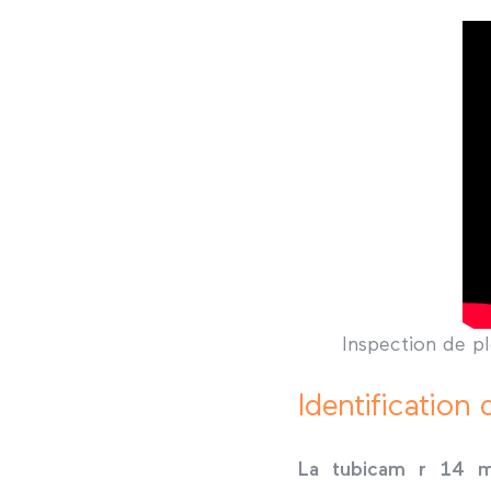
Inspection de p
Identification
La tubicam r 14 