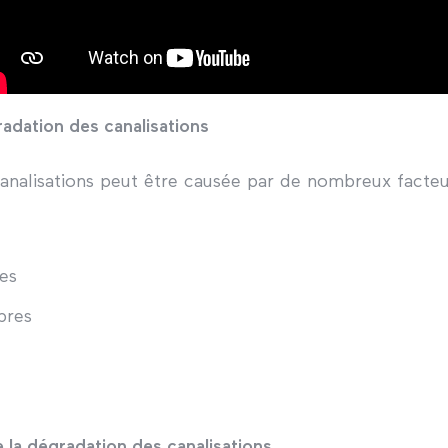
adation des canalisations
analisations peut être causée par de nombreux facte
res
bres
la dégradation des canalisations