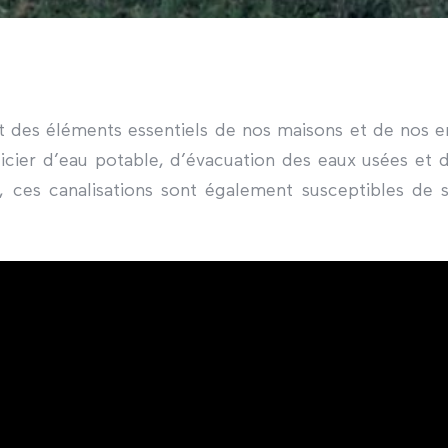
nt des éléments essentiels de nos maisons et de nos en
cier d’eau potable, d’évacuation des eaux usées et 
, ces canalisations sont également susceptibles de 